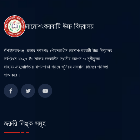
নামোশংকরবাটি উচ্চ বিদ্যালয়
চাঁপাইনবাবগঞ্জ জেলার নবাবগঞ্জ পৌরসভাধীন নামোশংকরবাটী উচ্চ বিদ্যালয়
সর্বপ্রথম ১৯২৭ ইং সালের তৎকালীন স্থানীয় জনগন ও সুধীবৃন্দের
সাহায্য-সহযোগিতায় বাগানপাড়া গ্রামে জুনিয়র মাদ্রাসা হিসেবে প্রতিষ্ঠা
লাভ করে।
জরুরি লিঙ্ক সমূহ